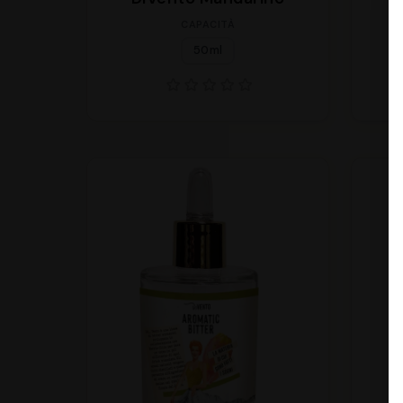
CAPACITÀ
50ml