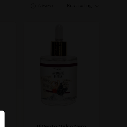
Best selling
6 items
DiVento Gelso Nero