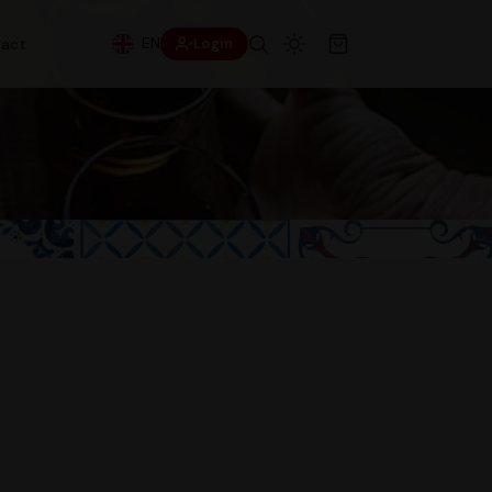
EN
act
Login