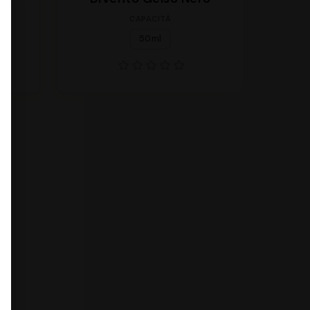
CAPACITÀ
50ml