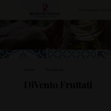
Home
About Us
Col
Home
Products
DiVento Fruttati