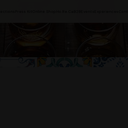
lections
Press Kit
Online Shop
Ho.Re.Ca
B2B
Events
Experiences
Cont