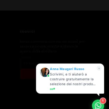
SEGUICI
Resta connesso con noi sui social per
scoprire novità, ricette e dietro le
quinte dalla distilleria.
×
Anna Maugeri Russo
ISCRIVITI
Scrivimi, e ti aiuterò a
costruire gratuitamente la
selezione dei nostri prodotti
più adatta al tuo locale!
1