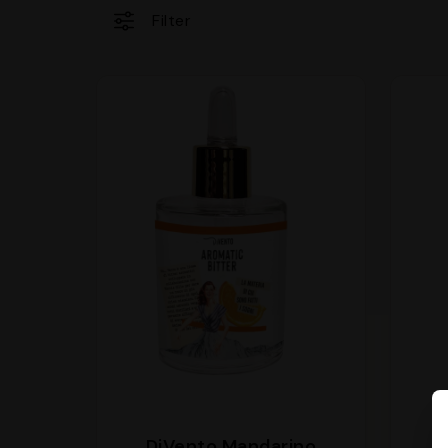
Filter
DiVento Mandarino