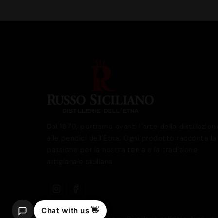
Dal 1870, portiamo avanti l'arte della distillazion
alle pendici dell'Etna. Ogni prodotto racconta la
passione per la nostra terra e la tradizione
artigianale siciliana.
Chat with us 👋