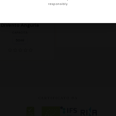
responsibly.
DiVento Anguria
CAPACITÀ
50ml
CERTIFICATO DA