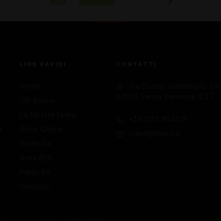
LINK RAPIDI
CONTATTI
Home
Via Duccio Galimberti, 68
95010 Santa Venerina (CT)
Chi Siamo
Le Nostre Linee
+39 095 953321
e
Shop Online
russo@russo.it
Ho.Re.Ca
Area B2B
Press Kit
Contatti