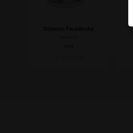
DiVento Ficodindia
CAPACITÀ
50ml
Supporto
We are here to help you