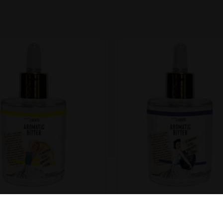
DiVento Limone
DiVento Ginepro