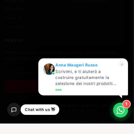
Ho.Re.Ca
russo@russo.it
Area B2B
Press Kit
Contatti
SEGUICI
Resta connesso con noi sui social per scoprire novità,
ricette e dietro le quinte dalla distilleria.
×
Anna Maugeri Russo
Scrivimi, e ti aiuterò a
costruire gratuitamente la
selezione dei nostri prodotti
ISCRIVITI
più adatta al tuo locale!
1
© 2026 Russo Siciliano - Distillerie dell'Etna. Tutti i diritti
Chat with us 👋
riservati. P.IVA 04727860878
Privacy Policy
Termini e Condizioni
Cookie Policy
Pagamenti
Spedizioni
Accessibilità