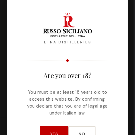
ETNA DISTILLERIES
Heretical Sicilian Prickly Pear Brandy
CAPACITÀ
100ml
500ml
Are you over 18?
You must be at least 18 years old to
access this website. By confirming,
you declare that you are of legal age
under Italian law.
CERTIFICATO DA
YES
NO