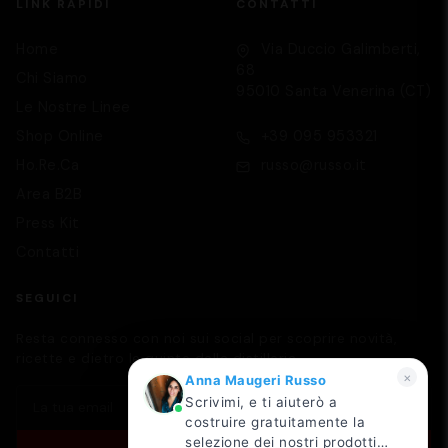
LINK RAPIDI
CONTATTI
Supporto
Home
Via Duccio Galimberti,
We are here to help you
68
Chi Siamo
95010 Santa Venerina (CT)
Le Nostre Linee
Shop Online
+39 095 953321
Ho.Re.Ca
russo@russo.it
Area B2B
Press Kit
Contatti
SEGUICI
Resta connesso con noi sui social per scoprire novità,
ricette e dietro le quinte dalla distilleria.
×
Anna Maugeri Russo
Scrivimi, e ti aiuterò a
costruire gratuitamente la
selezione dei nostri prodotti