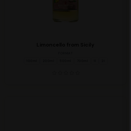
Limoncello from Sicily
FORMAT
100ml
200ml
500ml
700ml
1l
2l