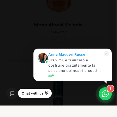
Meno Alcool Melonix
CAPACITÀ
500ml
×
Anna Maugeri Russo
Scrivimi, e ti aiuterò a
costruire gratuitamente la
selezione dei nostri prodotti
più adatta al tuo locale!
1
Chat with us 👋