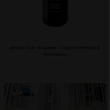
Amaro Cuor di Leone - Liquore Intenso &
Aromatico