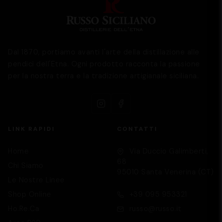
Dal 1870, portiamo avanti l'arte della distillazione alle
pendici dell'Etna. Ogni prodotto racconta la passione
per la nostra terra e la tradizione artigianale siciliana.
LINK RAPIDI
CONTATTI
Home
Via Duccio Galimberti,
68
Chi Siamo
95010 Santa Venerina (CT)
Le Nostre Linee
Supporto
We are here to help you
Shop Online
+39 095 953321
Ho.Re.Ca
russo@russo.it