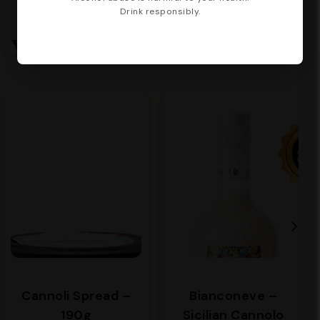
Drink responsibly.
You may also like
Cannoli Spread –
Bianconeve –
190g
Sicilian Cannolo