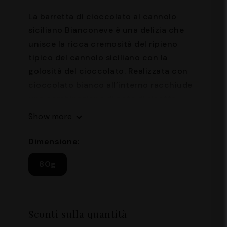
La barretta di cioccolato al cannolo
siciliano Bianconeve è una delizia che
unisce la ricca cremosità del ripieno
tipico del cannolo siciliano con la
golosità del cioccolato. Realizzata con
cioccolato bianco all’interno racchiude
una combinazione di note di ricotta,
scorze di cannolo e sentori cannella,
Show more
richiamando i sapori autentici della
tradizione siciliana. Perfetta per chi
Dimensione:
cerca un dolce raffinato e irresistibile in
80g
un formato pratico e versatile.
Sconti sulla quantità