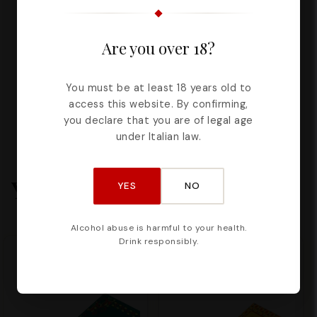
190g
Barretta al cannolo Siciliano alla ricotta,
Are you over 18?
croccante e irresistibile 80g
Un dono che racchiude gusto, tradizione e
autenticità Siciliana.
You must be at least 18 years old to
access this website. By confirming,
you declare that you are of legal age
under Italian law.
You may also like
YES
NO
Alcohol abuse is harmful to your health.
Drink responsibly.