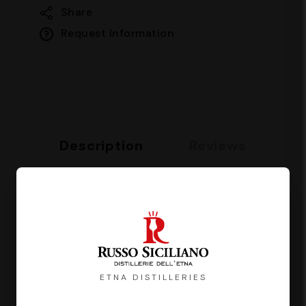
Share
Request Information
Description
Reviews
Un cofanetto esclusivo che unisce tre delizie
raffinate:
Crema di liquore Bianconeve, vellutata e
ETNA DISTILLERIES
avvolgente 500ml
Crema spalmabile Bianconeve, golosa e versatile