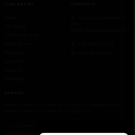
LINK RAPIDI
CONTATTI
Home
Via Duccio Galimberti,
68
Chi Siamo
95010 Santa Venerina (CT)
Le Nostre Linee
Supporto
We are here to help you
Shop Online
+39 095 953321
Ho.Re.Ca
russo@russo.it
Area B2B
Press Kit
Contatti
SEGUICI
Resta connesso con noi sui social per scoprire novità,
ricette e dietro le quinte dalla distilleria.