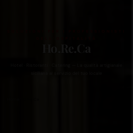
SOLUZIONI PER I PROFESSIONISTI
DELL’OSPITALITÀ
Ho.Re.Ca
Hotel · Ristoranti · Catering — La qualità artigianale
siciliana al servizio del tuo locale
Home
Ho.Re.Ca
/