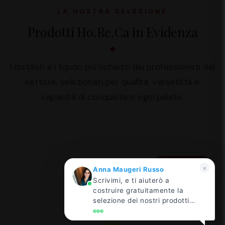
We are here to help you
LA NOSTRA SELEZIONE
Prodotti Ho.Re.Ca in Evidenza
I distillati e i liquori più richiesti dai professionisti del
settore, selezionati per qualità, versatilità e
capacità di conquistare ogni palato.
BEST SELLER
×
Anna Maugeri Russo
Scrivimi, e ti aiuterò a
costruire gratuitamente la
selezione dei nostri prodotti
più adatta al tuo locale!