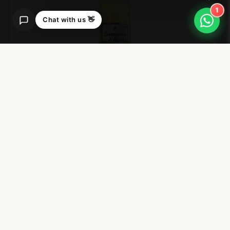
1
Chat with us 👋
Limoncello dell’Etna
Il classico per eccellenza del fine pasto.
Realizzato con limoni dell’Etna IGP, fresco e
intensamente aromatico. Perfetto per il
servizio al tavolo.